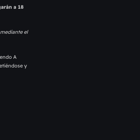
garán a 18
 mediante el
iendo A
etiéndose y