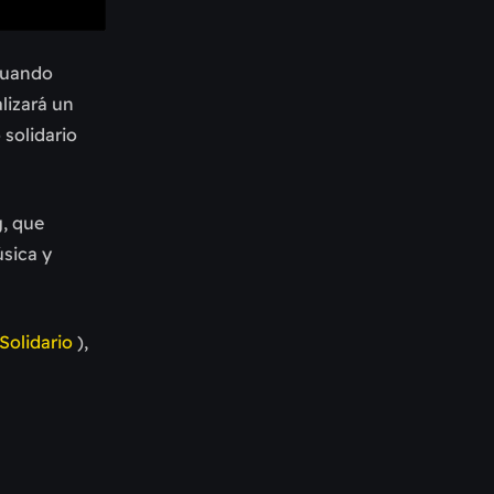
 cuando
alizará un
 solidario
g
, que
sica y
Solidario
),