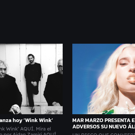
lanza hoy ‘Wink Wink’
MAR MARZO PRESENTA 
ADVERSOS SU NUEVO Á
nk Wink’ AQUÍ. Mira el
do por Aidan Zamiri AQUÍ.