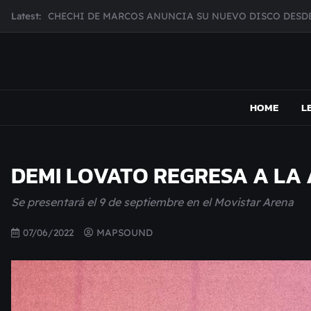
Skip
Latest:
CHECHI DE MARCOS ANUNCIA SU NUEVO DISCO DESDE
to
MUJER CEBRA PRESENTA INHIBIDOR, UNA FOTOGRAFÍ
content
JULIANA GATTAS PRESENTA "SOY ASÍ"
MAR MARZO PRESENTA EFECTOS ADVERSOS SU NUEV
MAPSOUND
Acá viven los shows
Broke Carrey se prepara para salir de gira en HIJO DEL 
HOME
L
DEMI LOVATO REGRESA A LA
Se presentará el 9 de septiembre en el Movistar Arena
07/06/2022
MAPSOUND