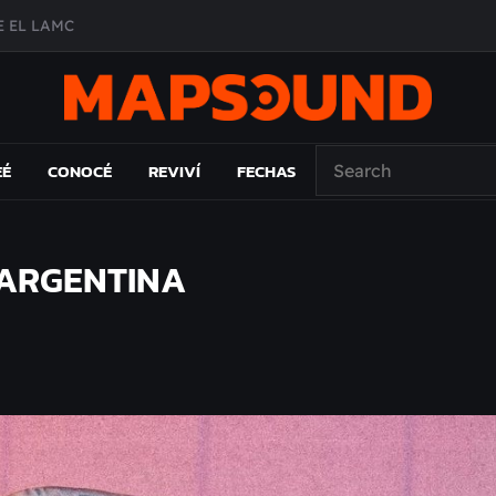
 EL LAMC
A DE ÉPOCA EN FORMA DE DISCO
O ÁLBUM
PAÍS: EL ENSAYO
EÉ
CONOCÉ
REVIVÍ
FECHAS
 ARGENTINA