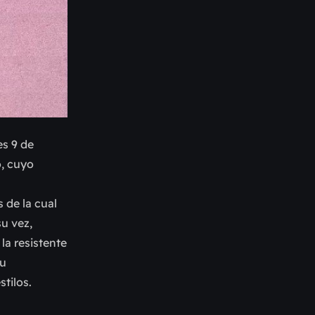
es 9 de
o, cuyo
 de la cual
u vez,
la resistente
su
stilos.