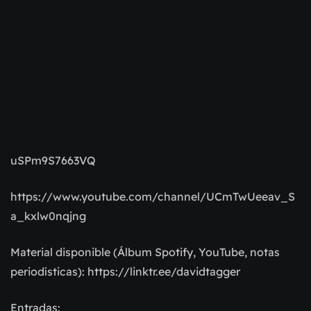
uSPm9S7663VQ
https://www.youtube.com/channel/UCmTwUeeav_S
a_kxlw0nqjng
Material disponible (Álbum Spotify, YouTube, notas
periodísticas): https://linktr.ee/davidtagger
Entradas: