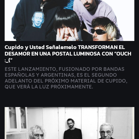
Cupido y Usted Señalemelo TRANSFORMAN EL
DESAMOR EN UNA POSTAL LUMINOSA CON “OUCH
:_(”
ESTE LANZAMIENTO, FUSIONADO POR BANDAS
ESPAÑOLAS Y ARGENTINAS, ES EL SEGUNDO
ADELANTO DEL PRÓXIMO MATERIAL DE CUPIDO,
QUE VERÁ LA LUZ PRÓXIMAMENTE.