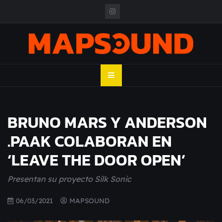
Skip
to
content
MAPSOUND
Acá viven los shows
BRUNO MARS Y ANDERSON
.PAAK COLABORAN EN
‘LEAVE THE DOOR OPEN’
Presentan su proyecto Silk Sonic
06/03/2021
MAPSOUND