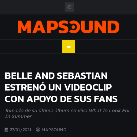
Skip
to
content
MAPSOUND
Acá viven los shows
BELLE AND SEBASTIAN
ESTRENÓ UN VIDEOCLIP
CON APOYO DE SUS FANS
Tomado de su último álbum en vivo What To Look For
In Summer
27/01/2021
MAPSOUND