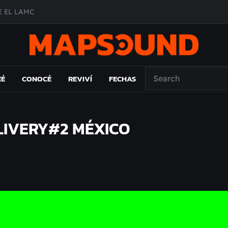
 EL LAMC
A DE ÉPOCA EN FORMA DE DISCO
O ÁLBUM
PAÍS: EL ENSAYO
EÉ
CONOCÉ
REVIVÍ
FECHAS
LIVERY#2 MÉXICO