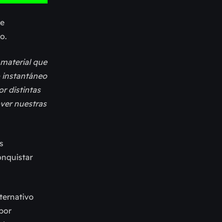
de
o.
 material que
o instantáneo
or distintas
over nuestras
s
onquistar
ternativo
 por