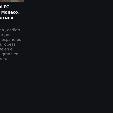
el FC
S Monaco,
en una
na , cedido
or por
s españoles
europeas
e en el
augrana en
rera