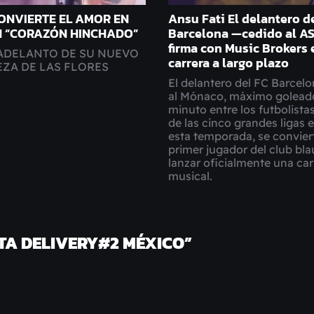
CONVIERTE EL AMOR EN
Ansu Fati El delantero d
N “CORAZÓN HINCHADO”
Barcelona —cedido al A
firma con Music Brokers 
 ADELANTO DE SU NUEVO
carrera a largo plazo
EZA DE LAS FLORES
El delantero del FC Barcelo
al Mónaco, máximo golead
minuto entre los futbolista
de las cinco grandes ligas 
esta temporada, se conviert
primer jugador del club bl
lanzar oficialmente una car
musical.
TA DELIVERY#2 MÉXICO
”