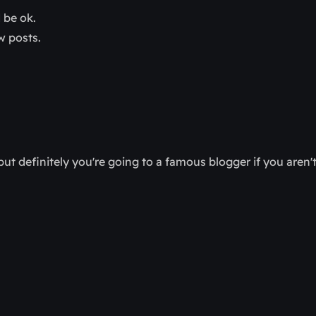
d be ok.
w posts.
ut definitely you're going to a famous blogger if you aren'