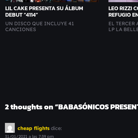
LIL CAKE PRESENTA SU ÁLBUM
LEO RIZZI 
DEBUT “4114”
REFUGIO E
UN DISCO QUE INCLUYE 41
EL TERCER
CANCIONES
LP LA BELL
2 thoughts on “
BABASÓNICOS PRESEN
cheap flights
dice:
31/01/2021 a las 7:39 pm