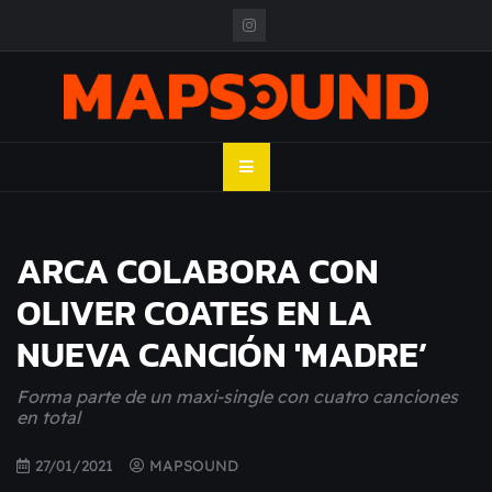
Skip
to
content
MAPSOUND
Acá viven los shows
ARCA COLABORA CON
OLIVER COATES EN LA
NUEVA CANCIÓN 'MADRE’
Forma parte de un maxi-single con cuatro canciones
en total
27/01/2021
MAPSOUND