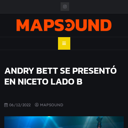
Skip
to
content
MAPSOUND
Acá viven los shows
ANDRY BETT SE PRESENTÓ
EN NICETO LADO B
06/12/2022
MAPSOUND