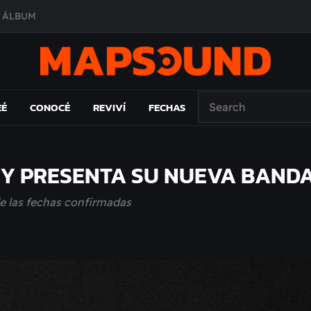
O ÁLBUM
PAÍS: EL ENSAYO
 EL LAMC
A DE ÉPOCA EN FORMA DE DISCO
EÉ
CONOCÉ
REVIVÍ
FECHAS
1 Y PRESENTA SU NUEVA BAND
de las fechas confirmadas