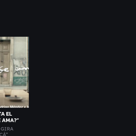
A EL
E AMA?”
 GIRA
CÁ”