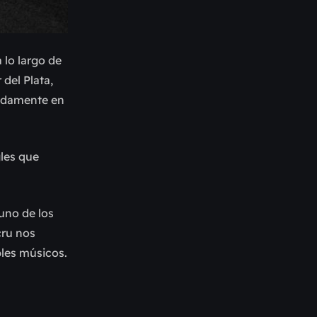
 lo largo de
 del Plata,
pidamente en
gles que
uno de los
cru nos
les músicos.