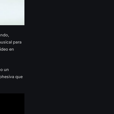
undo,
usical para
video en
mo un
cohesiva que