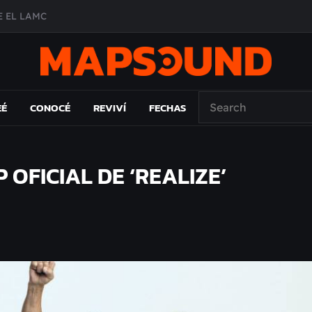
 EL LAMC
A DE ÉPOCA EN FORMA DE DISCO
O ÁLBUM
PAÍS: EL ENSAYO
EÉ
CONOCÉ
REVIVÍ
FECHAS
 OFICIAL DE ‘REALIZE’