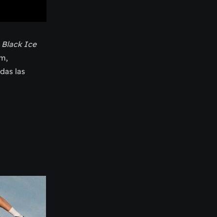
ó
Black Ice
m,
das las