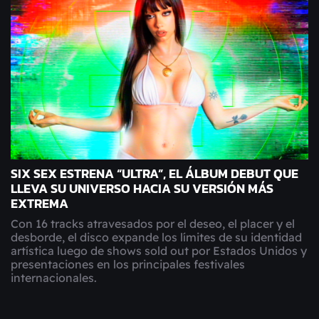
SIX SEX ESTRENA “ULTRA”, EL ÁLBUM DEBUT QUE
LLEVA SU UNIVERSO HACIA SU VERSIÓN MÁS
EXTREMA
Con 16 tracks atravesados por el deseo, el placer y el
desborde, el disco expande los límites de su identidad
artística luego de shows sold out por Estados Unidos y
presentaciones en los principales festivales
internacionales.