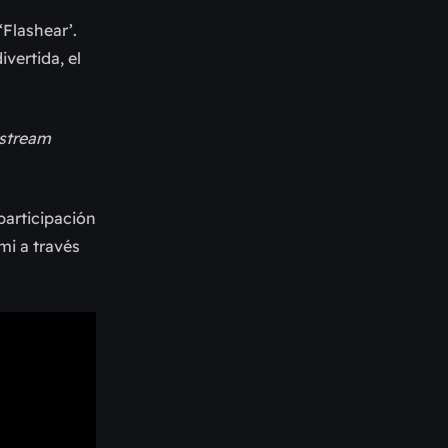
‘Flashear’.
vertida, el
stream
 participación
mi a través