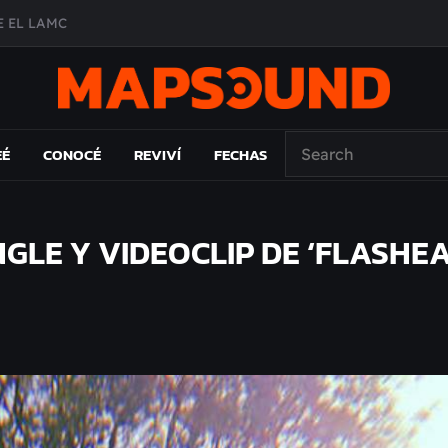
A DE ÉPOCA EN FORMA DE DISCO
O ÁLBUM
PAÍS: EL ENSAYO
EÉ
CONOCÉ
REVIVÍ
FECHAS
NGLE Y VIDEOCLIP DE ‘FLASHEA