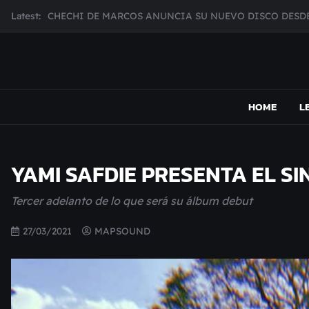
Skip
Latest:
MUJER CEBRA PRESENTA INHIBIDOR, UNA FOTOGRAFÍ
to
JULIANA GATTAS PRESENTA "SOY ASÍ"
content
MAR MARZO PRESENTA EFECTOS ADVERSOS SU NUEV
Broke Carrey se prepara para salir de gira en HIJO DEL 
MAPSOUND
Acá viven los shows
HOME
L
YAMI SAFDIE PRESENTA EL SI
Tercer adelanto de lo que será su álbum debut
27/03/2021
MAPSOUND