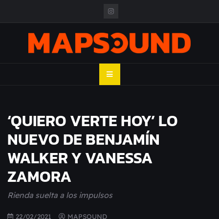
Skip
to
content
MAPSOUND
Acá viven los shows
‘QUIERO VERTE HOY’ LO
NUEVO DE BENJAMÍN
WALKER Y VANESSA
ZAMORA
Rienda suelta a los impulsos
22/02/2021
MAPSOUND