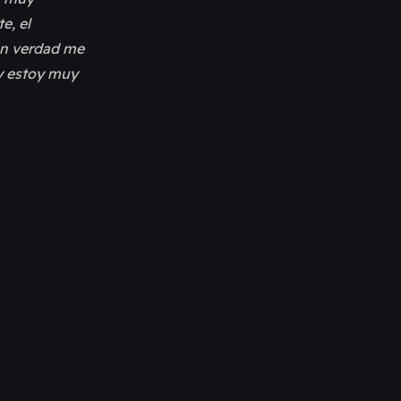
e, el
 en verdad me
 y estoy muy