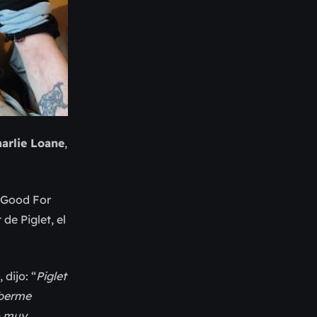
arlie Loane
,
 ‘Good For
de Piglet, el
, dijo:
“
Piglet
aberme
o muy