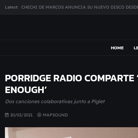
Skip
Latest:
CHECHI DE MARCOS ANUNCIA SU NUEVO DISCO DESDE
to
MUJER CEBRA PRESENTA INHIBIDOR, UNA FOTOGRAFÍ
content
JULIANA GATTAS PRESENTA "SOY ASÍ"
MAR MARZO PRESENTA EFECTOS ADVERSOS SU NUEV
MAPSOUND
Acá viven los shows
Broke Carrey se prepara para salir de gira en HIJO DEL 
HOME
L
PORRIDGE RADIO COMPARTE ‘L
ENOUGH’
Dos canciones colaborativas junto a Piglet
20/02/2021
MAPSOUND