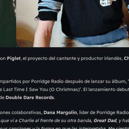
con
Piglet
, el proyecto del cantante y productor irlandés,
Ch
ompartidos por Porridge Radio después de lanzar su álbum,
he Last Time I Saw You (O Christmas)’. El lanzamiento debut 
 de
Double Dare Records
.
iones colaborativas,
Dana Margolin
, líder de Porridge Radio
que vi a Charlie al frente de su otra banda,
Great Dad
, y h
us canciones y la forma en que las interpretaba. Me sient