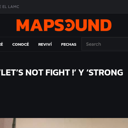
 EL LAMC
A DE ÉPOCA EN FORMA DE DISCO
O ÁLBUM
PAÍS: EL ENSAYO
EÉ
CONOCÉ
REVIVÍ
FECHAS
ET’S NOT FIGHT !’ Y ‘STRONG