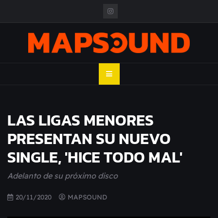
Skip
to
content
MAPSOUND
Acá viven los shows
LAS LIGAS MENORES
PRESENTAN SU NUEVO
SINGLE, 'HICE TODO MAL'
Adelanto de su próximo disco
20/11/2020
MAPSOUND