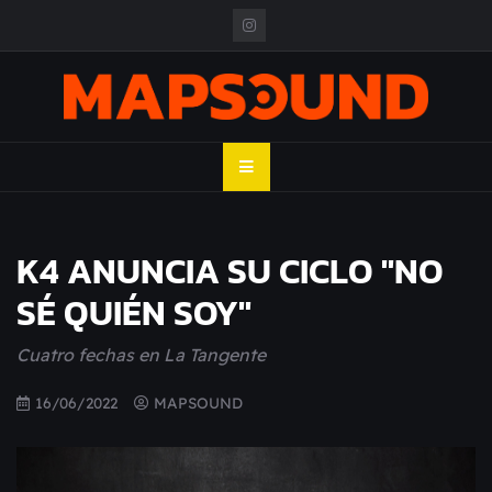
Skip
to
content
MAPSOUND
Acá viven los shows
K4 ANUNCIA SU CICLO "NO
SÉ QUIÉN SOY"
Cuatro fechas en La Tangente
16/06/2022
MAPSOUND