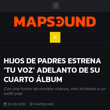
Skip
to
content
MAPSOUND
Acá viven los shows
HIJOS DE PADRES ESTRENA
‘TU VOZ’ ADELANTO DE SU
CUARTO ÁLBUM
Con una fusión de sonidos nuevos, más inclinado a un
estilo pop
21/03/2021
MAPSOUND