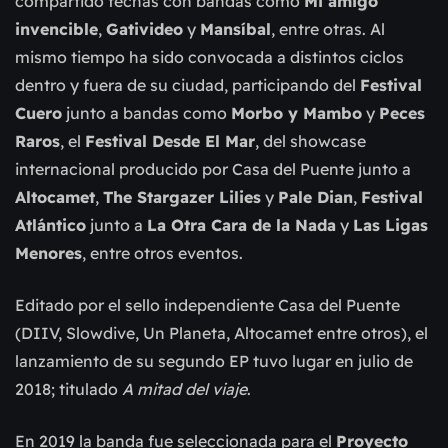
compartido fechas con bandas como
Mi amigo
invencible
,
Gativideo
y
Mansíbal
, entre otras. Al
mismo tiempo ha sido convocada a distintos ciclos
dentro y fuera de su ciudad, participando del
Festival
Cuero
junto a bandas como
Morbo y Mambo
y
Peces
Raros
, el
Festival Desde El Mar
, del showcase
internacional producido por Casa del Puente junto a
Altocamet
,
The Stargazer Lilies
y
Pale Dian
,
Festival
Atlántico
junto a
La Otra Cara de la Nada
y
Las Ligas
Menores
, entre otros eventos.
Editado por el sello independiente Casa del Puente
(DIIV, Slowdive, Un Planeta, Altocamet entre otros), el
lanzamiento de su segundo EP tuvo lugar en julio de
2018; titulado
A mitad del viaje
.
En 2019 la banda fue seleccionada para el
Proyecto