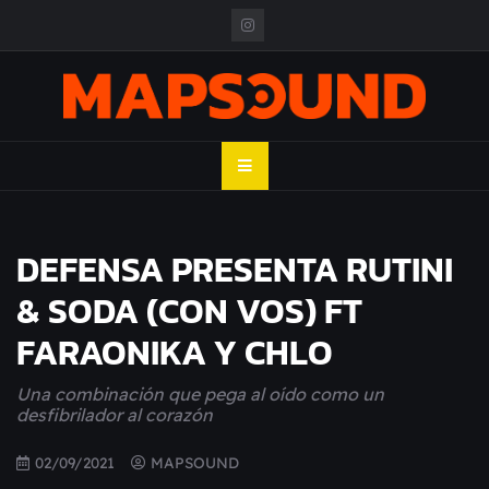
Skip
to
content
MAPSOUND
Acá viven los shows
DEFENSA PRESENTA RUTINI
& SODA (CON VOS) FT
FARAONIKA Y CHLO
Una combinación que pega al oído como un
desfibrilador al corazón
02/09/2021
MAPSOUND