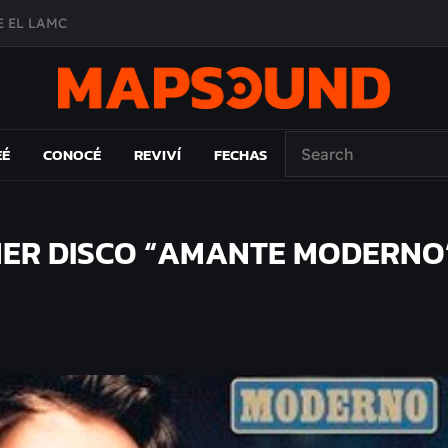
 EL LAMC
A DE ÉPOCA EN FORMA DE DISCO
O ÁLBUM
PAÍS: EL ENSAYO
EÉ
CONOCÉ
REVIVÍ
FECHAS
IMER DISCO “AMANTE MODERNO