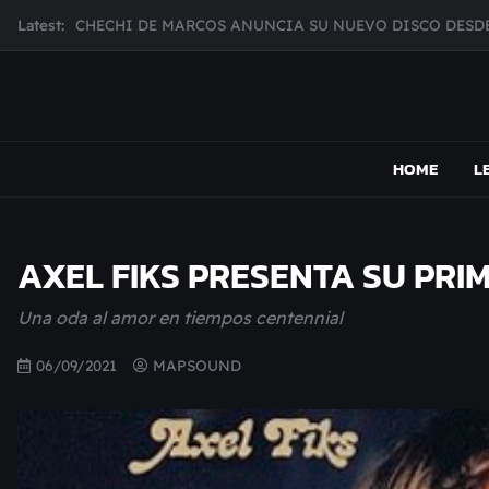
Skip
Latest:
CHECHI DE MARCOS ANUNCIA SU NUEVO DISCO DESDE
to
MUJER CEBRA PRESENTA INHIBIDOR, UNA FOTOGRAFÍ
content
JULIANA GATTAS PRESENTA "SOY ASÍ"
MAR MARZO PRESENTA EFECTOS ADVERSOS SU NUEV
MAPSOUND
Acá viven los shows
Broke Carrey se prepara para salir de gira en HIJO DEL 
HOME
L
AXEL FIKS PRESENTA SU PR
Una oda al amor en tiempos centennial
06/09/2021
MAPSOUND