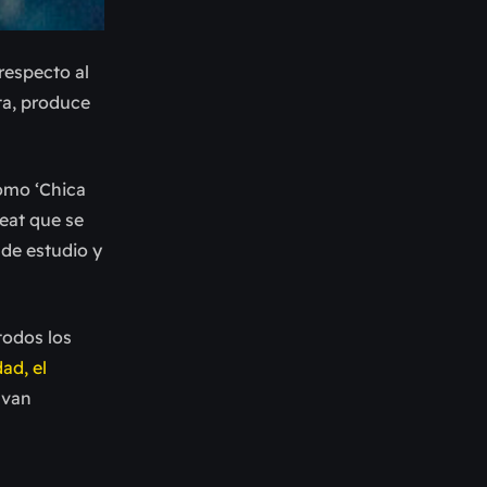
respecto al
ta, produce
omo ‘Chica
beat que se
 de estudio y
todos los
ad, el
 van