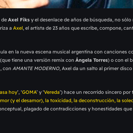
o de
Axel Fiks
y el desenlace de años de búsqueda, no sólo 
riza a
Axel
, el artista de 23 años que escribe, compone, can
cula en la nueva escena musical argentina con canciones c
(que tiene una versión remix con
Ángela Torres
) o con el 
’, con
AMANTE MODERNO
, Axel da un salto al primer disco
asa hoy
’, ‘
GOMA
’ y ‘
Vereda
’) hace un recorrido sincero por 
amor (y el desamor), la toxicidad, la deconstrucción, la soled
 conceptual, plagado de contradicciones y honestidades que