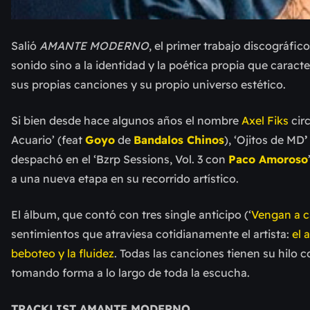
Salió
AMANTE MODERNO
, el primer trabajo discográfic
sonido sino a la identidad y la poética propia que caracte
sus propias canciones y su propio universo estético.
Si bien desde hace algunos años el nombre
Axel Fiks
cir
Acuario’ (feat
Goyo
de
Bandalos Chinos
), ‘Ojitos de MD
’
despachó en el ‘Bzrp Sessions, Vol. 3 con
Paco Amoroso
a una nueva etapa en su recorrido artístico.
El álbum, que contó con tres single anticipo (‘
Vengan a c
sentimientos que atraviesa cotidianamente el artista:
el 
beboteo y la fluidez
. Todas las canciones tienen su hilo
tomando forma a lo largo de toda la escucha.
TRACKLIST
AMANTE MODERNO