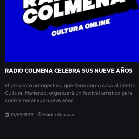
RADIO COLMENA CELEBRA SUS NUEVE AÑOS
El proyecto autogestivo, que tiene como casa al Centro
Cultural Matienzo, organizará un festival artístico para
conmemorar sus nueve años.
16/09/2019
Martin Córdova