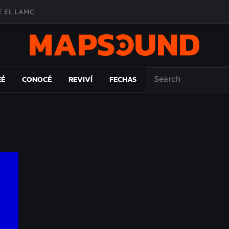
 EL LAMC
A DE ÉPOCA EN FORMA DE DISCO
O ÁLBUM
PAÍS: EL ENSAYO
EÉ
CONOCÉ
REVIVÍ
FECHAS