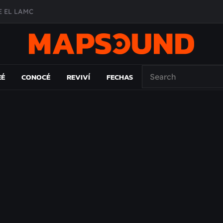
 EL LAMC
A DE ÉPOCA EN FORMA DE DISCO
O ÁLBUM
PAÍS: EL ENSAYO
EÉ
CONOCÉ
REVIVÍ
FECHAS