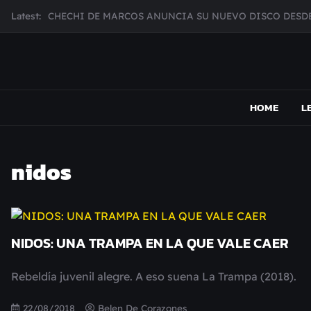
Skip
Latest:
CHECHI DE MARCOS ANUNCIA SU NUEVO DISCO DESDE
to
MUJER CEBRA PRESENTA INHIBIDOR, UNA FOTOGRAFÍ
content
JULIANA GATTAS PRESENTA "SOY ASÍ"
MAR MARZO PRESENTA EFECTOS ADVERSOS SU NUEV
MAPSOUND
Acá viven los shows
Broke Carrey se prepara para salir de gira en HIJO DEL 
HOME
L
nidos
NIDOS: UNA TRAMPA EN LA QUE VALE CAER
Rebeldía juvenil alegre. A eso suena La Trampa (2018).
22/08/2018
Belen De Corazones