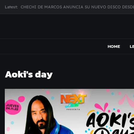
Skip
Latest:
CHECHI DE MARCOS ANUNCIA SU NUEVO DISCO DESDE
to
MUJER CEBRA PRESENTA INHIBIDOR, UNA FOTOGRAFÍ
content
JULIANA GATTAS PRESENTA "SOY ASÍ"
MAR MARZO PRESENTA EFECTOS ADVERSOS SU NUEV
MAPSOUND
Acá viven los shows
Broke Carrey se prepara para salir de gira en HIJO DEL 
HOME
L
Aoki's day