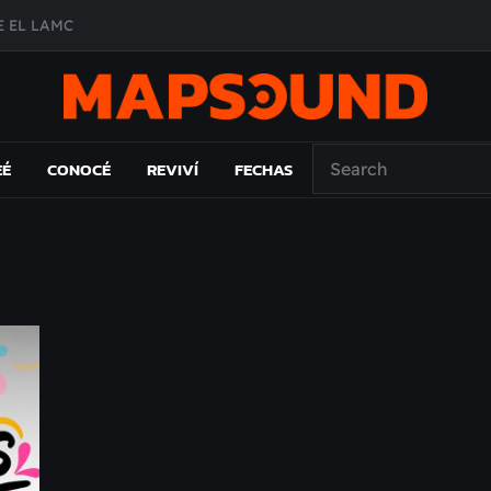
 EL LAMC
A DE ÉPOCA EN FORMA DE DISCO
O ÁLBUM
PAÍS: EL ENSAYO
EÉ
CONOCÉ
REVIVÍ
FECHAS