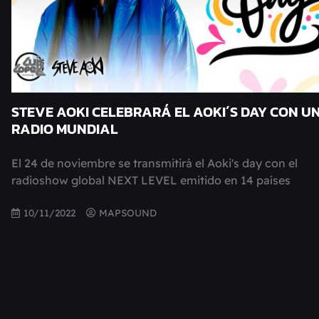
STEVE AOKI CELEBRARÁ EL AOKI´S DAY CON U
RADIO MUNDIAL
El 24 de noviembre se transmitirá el Aoki's day con el
radioshow global NEXT LEVEL emitido en 14 países
10/11/2022
MAPSOUND