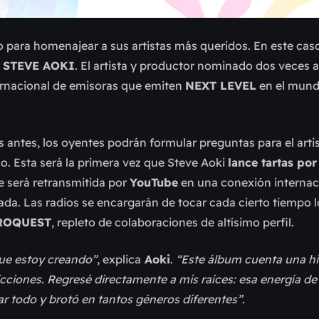
to para homenajear a sus artistas más queridos. En este cas
, STEVE AOKI
. El artista y productor nominado dos veces 
nternacional de emisoras que emiten
NEXT LEVEL
en el mund
s antes, los oyentes podrán formular preguntas para el arti
ico. Esta será la primera vez que Steve Aoki
lance tartas por
e será retransmitida por
YouTube
en una conexión internaci
zada. Las radios se encargarán de tocar cada cierto tiempo 
ROQUEST
, repleto de colaboraciones de altísimo perfil.
que estoy creando”
, explica
Aoki
.
“Este álbum cuenta una hi
tricciones. Regresé directamente a mis raíces: esa energía d
rar todo y brotó en tantos géneros diferentes”
.