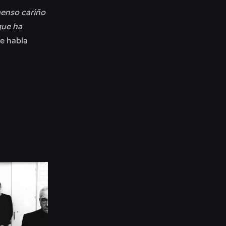
menso cariño
que ha
e habla