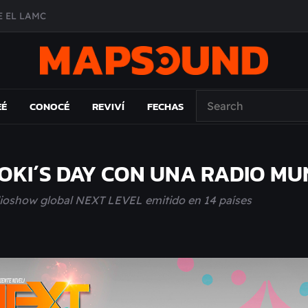
 EL LAMC
A DE ÉPOCA EN FORMA DE DISCO
O ÁLBUM
PAÍS: EL ENSAYO
EÉ
CONOCÉ
REVIVÍ
FECHAS
OKI´S DAY CON UNA RADIO MU
radioshow global NEXT LEVEL emitido en 14 países