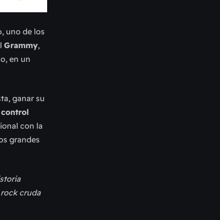
o, uno de los
al
Grammy
,
o, en un
sta, ganar su
 control
onal con la
los grandes
storia
e rock cruda