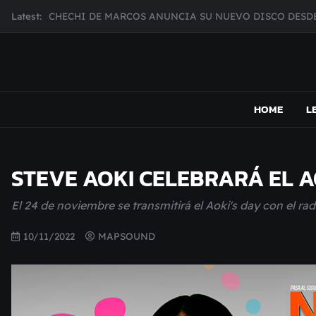
Skip
Latest:
CHECHI DE MARCOS ANUNCIA SU NUEVO DISCO DESDE
to
MUJER CEBRA PRESENTA INHIBIDOR, UNA FOTOGRAFÍ
content
JULIANA GATTAS PRESENTA "SOY ASÍ"
MAR MARZO PRESENTA EFECTOS ADVERSOS SU NUEV
MAPSOUND
Acá viven los shows
Broke Carrey se prepara para salir de gira en HIJO DEL 
HOME
L
STEVE AOKI CELEBRARÁ EL A
El 24 de noviembre se transmitirá el Aoki's day con el 
10/11/2022
MAPSOUND