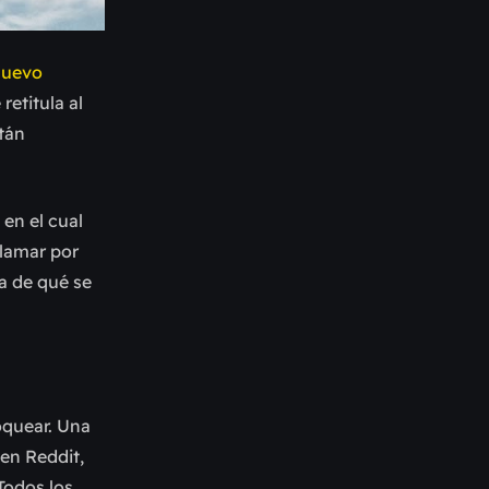
nuevo
retitula al
tán
en el cual
llamar por
a de qué se
oquear. Una
en Reddit,
Todos los