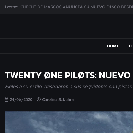
Skip
CHECHI DE MARCOS ANUNCIA SU NUEVO DISCO DESDE
Latest:
to
MUJER CEBRA PRESENTA INHIBIDOR, UNA FOTOGRAFÍ
content
JULIANA GATTAS PRESENTA "SOY ASÍ"
MAR MARZO PRESENTA EFECTOS ADVERSOS SU NUEV
MAPSOUND
Acá viven los shows
Broke Carrey se prepara para salir de gira en HIJO DEL 
HOME
L
TWENTY ØNE PILØTS: NUEVO 
Fieles a su estilo, desafiaron a sus seguidores con pistas
24/06/2020
Carolina Szkuhra