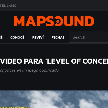
 EL LAMC
A DE ÉPOCA EN FORMA DE DISCO
O ÁLBUM
PAÍS: EL ENSAYO
EÉ
CONOCÉ
REVIVÍ
FECHAS
VIDEO PARA ‘LEVEL OF CONCE
 crípticas en un juego codificado