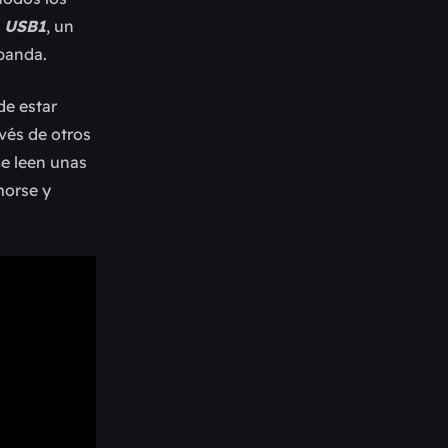
l
USB1
, un
banda.
de estar
avés de otros
e leen unas
morse y