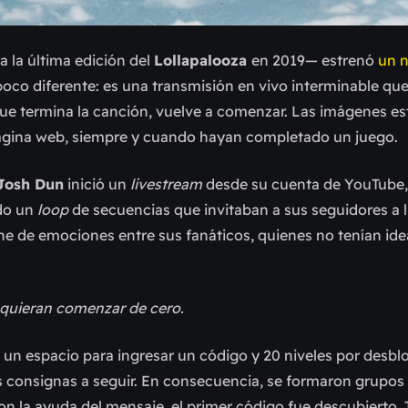
a la última edición del
Lollapalooza
en 2019— estrenó
un 
poco diferente: es una transmisión en vivo interminable que 
e termina la canción, vuelve a comenzar. Las imágenes es
página web, siempre y cuando hayan completado un juego.
Josh Dun
inició un
livestream
desde su cuenta de YouTube, 
ndo un
loop
de secuencias que invitaban a sus seguidores a 
ne de emociones entre sus fanáticos, quienes no tenían ide
 quieran comenzar de cero.
un espacio para ingresar un código y 20 niveles por desbl
 consignas a seguir. En consecuencia, se formaron grupos 
con la ayuda del mensaje, el primer código fue descubierto. 