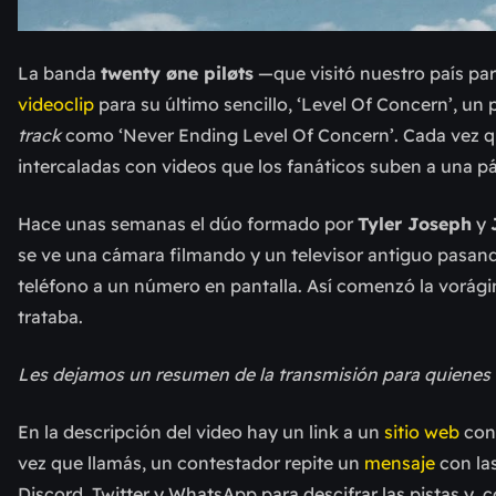
La banda
twenty øne piløts
—que visitó nuestro país par
videoclip
para su último sencillo, ‘Level Of Concern’, un 
track
como ‘Never Ending Level Of Concern’. Cada vez qu
intercaladas con videos que los fanáticos suben a una 
Hace unas semanas el dúo formado por
Tyler Joseph
y
se ve una cámara filmando y un televisor antiguo pasa
teléfono a un número en pantalla. Así comenzó la vorági
trataba.
Les dejamos un resumen de la transmisión para quienes
En la descripción del video hay un link a un
sitio web
con 
vez que llamás, un contestador repite un
mensaje
con las
Discord, Twitter y WhatsApp para descifrar las pistas y, 