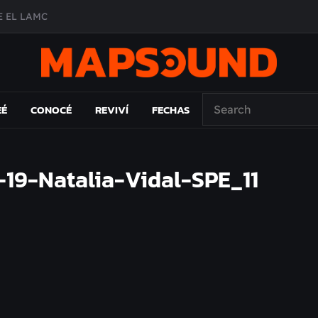
 EL LAMC
A DE ÉPOCA EN FORMA DE DISCO
O ÁLBUM
PAÍS: EL ENSAYO
EÉ
CONOCÉ
REVIVÍ
FECHAS
-19-Natalia-Vidal-SPE_11