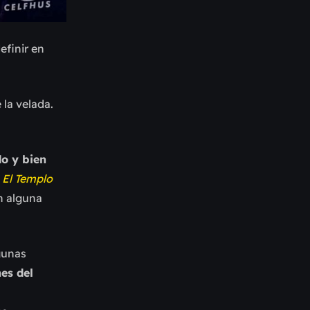
efinir en
 la velada.
do y bien
o
El Templo
n alguna
gunas
es del