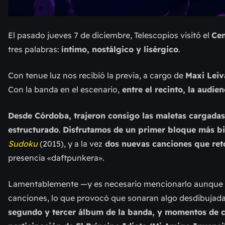
El pasado jueves 7 de diciembre,
Telescopios visitó el
Cen
tres palabras:
íntimo, nostálgico y lisérgico
.
Con
tenue luz nos recib
ió
la previa, a cargo de
Maxi Leiv
C
on la banda en el escenario,
entre el recinto, la audie
Desde Córdoba, trajeron consigo las maletas cargadas
estructurado
.
Disfrutamos de un primer bloque más bi
Sudoku
(2015), y a la vez
dos nuevas canciones que reto
presencia «daftpunkera».
Lamentablemente —y es necesario mencionarlo aunque due
canciones, lo que provocó que sonaran algo desdibujada
segundo y tercer álbum de la banda, y momentos de c