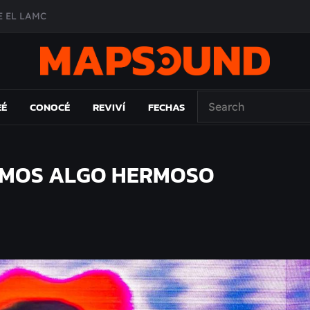
 EL LAMC
A DE ÉPOCA EN FORMA DE DISCO
O ÁLBUM
PAÍS: EL ENSAYO
EÉ
CONOCÉ
REVIVÍ
FECHAS
GAMOS ALGO HERMOSO