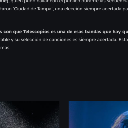
ble)
, quien pudo bailar con el público durante las secuenci
taron ‘Ciudad de Tampa’, una elección siempre acertada par
os con que Telescopios es una de esas bandas que hay que
able y su selección de canciones es siempre acertada. Esta
imas.