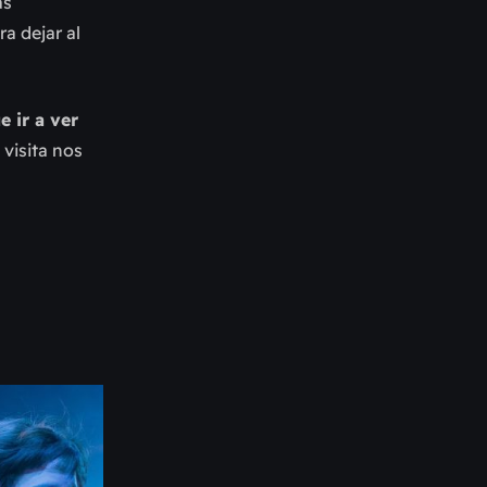
as
a dejar al
 ir a ver
 visita nos