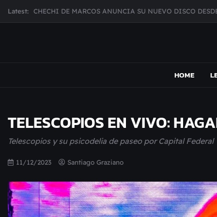
Skip
Latest:
CHECHI DE MARCOS ANUNCIA SU NUEVO DISCO DESDE
to
MUJER CEBRA PRESENTA INHIBIDOR, UNA FOTOGRAFÍ
content
JULIANA GATTAS PRESENTA "SOY ASÍ"
MAR MARZO PRESENTA EFECTOS ADVERSOS SU NUEV
MAPSOUND
Acá viven los shows
Broke Carrey se prepara para salir de gira en HIJO DEL 
HOME
L
TELESCOPIOS EN VIVO: HA
Telescopios y su psicodelia de paseo por Capital Federal
11/12/2023
Santiago Graziano