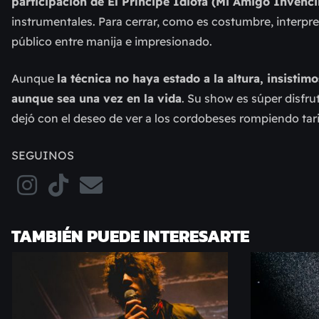
participación de El Príncipe Idiota (Mi Amigo Invenci
instrumentales. Para cerrar, como es costumbre, interpre
público
entre manija e impresionado
.
Aunque
la técnica
no haya estado a la altura, insistim
aunque sea una vez en la vida
. S
u show es súper disfrut
dejó con el deseo de ver a los cordobeses rompiendo tar
SEGUINOS
TAMBIÉN PUEDE INTERESARTE