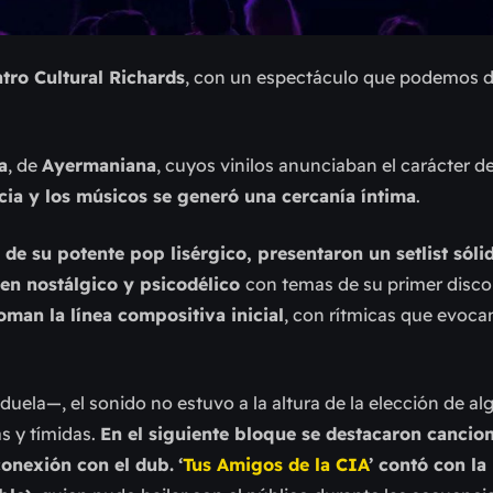
tro Cultural Richards
, con un espectáculo que pod
e
mos d
a
, de
Ayermaniana
, c
uyos
vinilos
anunciaban
el carácter de
ncia y los músicos se generó una cercanía íntima
.
 de su potente pop lisérgico, presenta
ron
un setlist sóli
en nostálgico y psicodélico
con temas de su primer disc
man la línea compositiva inicial
, con rítmicas que evoca
la—, el sonido no estuvo a la altura de la elección de al
s y tímidas.
En el siguiente bloque se destacaron cancion
onexión con el dub.
‘
Tus Amigos de la CIA
’ contó con la