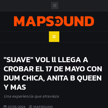
Skip
to
content
MAPSOUND
Acá viven los shows
"SUAVE" VOL ll LLEGA A
CROBAR EL 17 DE MAYO CON
DUM CHICA, ANITA B QUEEN
Y MAS
Una experiencia que atravieza
07/05/2024
MAPSOUND