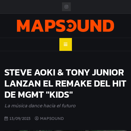
Skip
to
content
MAPSOUND
Acá viven los shows
STEVE AOKI & TONY JUNIOR
LANZAN EL REMAKE DEL HIT
DE MGMT "KIDS"
La música dance hacia el futuro
13/09/2023
MAPSOUND