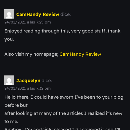
CamHandy Review
dice:
24/01/2021 a las 7:25 pm
Enjoyed reading through this, very good stuff, thank
you.
Also visit my homepage;
CamHandy Review
Jacquelyn
dice:
24/01/2021 a las 7:32 pm
Hello there! I could have sworn I've been to your blog
before but
after looking at many of the articles I realized it's new
to me.
Anyhow, I'm certainly pleased I discovered it and I'll