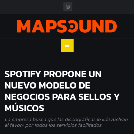
Skip
to
content
MAPSOUND
Acá viven los shows
SPOTIFY PROPONE UN
NUEVO MODELO DE
NEGOCIOS PARA SELLOS Y
MÚSICOS
La empresa busca que las discográficas le «devuelvan
el favor» por todos los servicios facilitados.