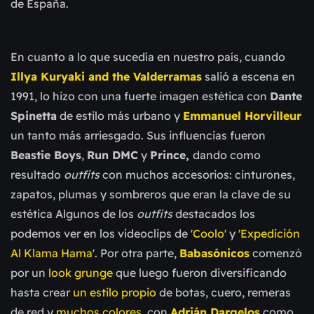
de España.
En cuanto a lo que sucedía en nuestro país, cuando
Illya Kuryaki and the Valderramas
salió a escena en
1991, lo hizo con una fuerte imagen estética con
Dante
Spinetta
de estilo más urbano y
Emmanuel Horvilleur
un tanto más arriesgado. Sus influencias fueron
Beastie Boys
,
Run DMC
y
Prince,
dando como
resultado
outfits
con muchos accesorios: cinturones,
zapatos, plumas y sombreros que eran la clave de su
estética Algunos de los
outfits
destacados los
podemos ver en los videoclips de
'Coolo'
y
'Expedición
Al Klama Hama'
. Por otra parte,
Babasónicos
comenzó
por un
look grunge
que luego fueron diversificando
hasta crear
un estilo propio
de botas, cuero, remeras
de red y
muchos colores
, con
Adrián Dargelos
como