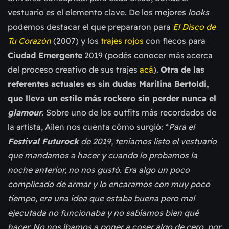
vestuario es el elemento clave. De los mejores
looks
podemos destacar el que prepararon para
El Disco de
Tu Corazón
(2007) y los
trajes rojos
con flecos para
Ciudad Emergente
2019 (podés conocer más acerca
del proceso creativo de sus trajes
acá
).
Otra de las
referentes actuales es sin dudas Marilina Bertoldi,
que lleva un estilo más rockero sin perder nunca el
glamour
. Sobre uno de los outfits más recordados de
la artista, Ailen nos cuenta cómo surgió:
“
Para el
Festival Futurock
de 2019, teníamos listo el vestuario
que mandamos a hacer y cuando lo probamos la
noche anterior, no nos gustó. Era algo un poco
complicado de armar y lo encaramos con muy poco
tiempo, era una idea que estaba buena pero mal
ejecutada no funcionaba y no sabíamos bien qué
hacer. No nos íbamos a poner a coser algo de cero, por