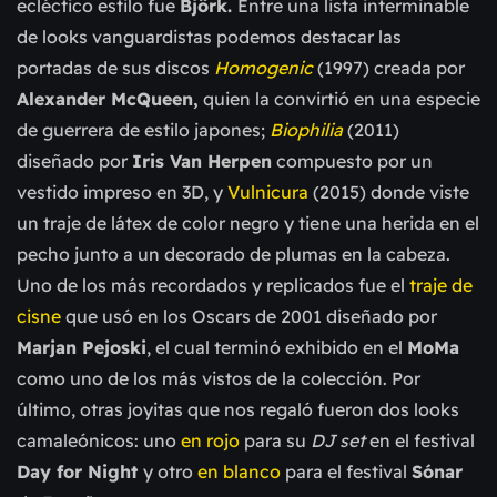
ecléctico estilo fue
Björk.
Entre una lista interminable
de looks vanguardistas podemos destacar las
portadas de sus discos
Homogenic
(1997) creada por
Alexander McQueen,
quien la convirtió en una especie
de guerrera de estilo japones;
Biophilia
(2011)
diseñado por
Iris Van Herpen
compuesto por un
vestido impreso en 3D, y
Vulnicura
(2015) donde viste
un traje de látex de color negro y tiene una herida en el
pecho junto a un decorado de plumas en la cabeza.
Uno de los más recordados y replicados fue el
traje de
cisne
que usó en los Oscars de 2001 diseñado por
Marjan Pejoski
, el cual terminó exhibido en el
MoMa
como uno de los más vistos de la colección. Por
último, otras joyitas que nos regaló fueron dos looks
camaleónicos: uno
en rojo
para su
DJ set
en el festival
Day for Night
y otro
en blanco
para el festival
Sónar