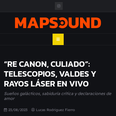
Skip
to
content
MAPSOUND
Acá viven los shows
“RE CANON, CULIADO”:
TELESCOPIOS, VALDES Y
RAYOS LÁSER EN VIVO
Sueños galácticos, sabiduría crítica y declaraciones de
amor
23/08/2023
Lucas Rodriguez Fierro