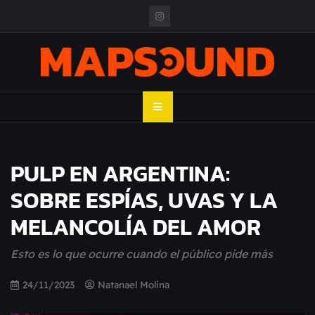
Skip
to
content
MAPSOUND
Acá viven los shows
PULP EN ARGENTINA:
SOBRE ESPÍAS, UVAS Y LA
MELANCOLÍA DEL AMOR
Esto es lo que ocurre cuando el público pide más
24/11/2023
Natanael Molina