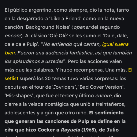
El público argentino, como siempre, dio la nota, tanto
en la desgarradora ‘Like a Friend’ como en la nueva
canción ‘Background Noise’ (
opener
del segundo
encore
). Al clásico ‘Olé Olé’ se les sumó el ‘Dale, dale,
dale dale Pulp’. “
No entiendo qué cantan,
igual suena
bien
. Fueron una audiencia fantástica, así que también
los aplaudimos a ustedes
”. Pero las acciones valen
más que las palabras. Y hubo recompensa. Una más.
El
setlist
superó los 20 temas tuvo varias sorpresas: los
debuts en el tour de ‘Joyriders’, ‘Bad Cover Version’.
‘Mis-shapes’, que fue el tercer y último
encore
, dio
cierre a la velada nostálgica que unió a treintañeros,
adolescentes y algún que otro niño.
El sentimiento
que generan las canciones de Pulp se define en la
cita que hizo Cocker a
Rayuela
(1963), de Julio