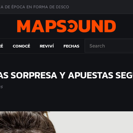
A DE ÉPOCA EN FORMA DE DISCO
O ÁLBUM
PAÍS: EL ENSAYO
 EL LAMC
EÉ
CONOCÉ
REVIVÍ
FECHAS
TAS SORPRESA Y APUESTAS SE
as