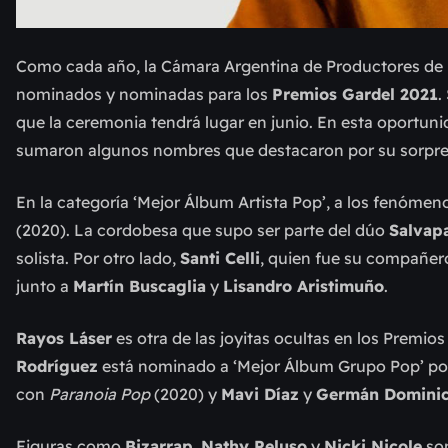
Como cada año, la Cámara Argentina de Productores de 
nominados y nominadas para los
Premios Gardel 2021
.
que la ceremonia tendrá lugar en junio. En esta oportuni
sumaron algunos nombres que destacaron por su sorpr
En la categoría ‘Mejor Álbum Artista Pop’, a los fenóme
(2020). La cordobesa que supo ser parte del dúo
Salvap
solista. Por otro lado,
Santi Celli
, quien fue su compañer
junto a
Martín Buscaglia
y
Lisandro Aristimuño
.
Rayos Láser
es otra de las joyitas ocultas en los Premios
Rodríguez
está nominado a ‘Mejor Álbum Grupo Pop’ po
con
Paranoia Pop
(2020) y
Mavi Díaz
y
Germán Domini
Figuras como
Bizarrap
,
Nathy Peluso
y
Nicki Nicole
son