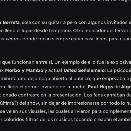
a Berreta
, sola con su guitarra pero con algunos invitados 
e llenó el lugar desde temprano. Otro indicador del fervor
los
venues
donde tocan siempre están casi llenos para cuan
 que funcionan entre sí. Un ejemplo de ello fue la explosiv
 ex
Morbo y Mambo
y actual
Usted Señalemelo
. La psicodé
l minuto uno dejó boquiabierto al público, que empezaba a 
n, llegó el primer invitado de la noche,
Paul Higgs
de
Alg
ncionado contraste en la presentación. Los fans cantaban 
 última?) del show, sin dejar de impresionarse por todo lo 
e ve en sus visuales, las cuales sirvieron para complement
 coloridos filtros de los músicos tocando creaban el ambi