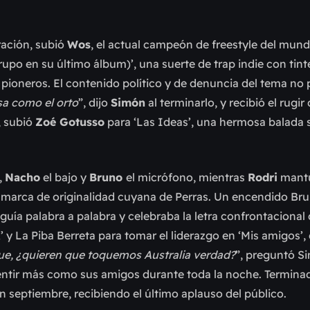
ración, subió
Wos
, el actual campeón de freestyle del mund
rupo en su último álbum)’, una suerte de trap indie con tint
pioneros. El contenido político y de denuncia del tema no
sa como el orto
”, dijo
Simón
al terminarlo, y recibió el rugir 
, subió
Zoé Gotusso
para ‘Las Ideas’, una hermosa balada 
,
Nacho
el bajo y
Bruno
el micrófono, mientras
Rodri
mantu
a marca de originalidad cuyana de Perras. Un encendido Bru
guía palabra a palabra y celebraba la letra confrontacional 
’ y La Piba Berreta para tomar el liderazgo en ‘Mis amigos’
ue, ¿quieren que toquemos Australia verdad?
”, preguntó S
sentir más como sus amigos durante toda la noche. Termina
 septiembre, recibiendo el último aplauso del público.