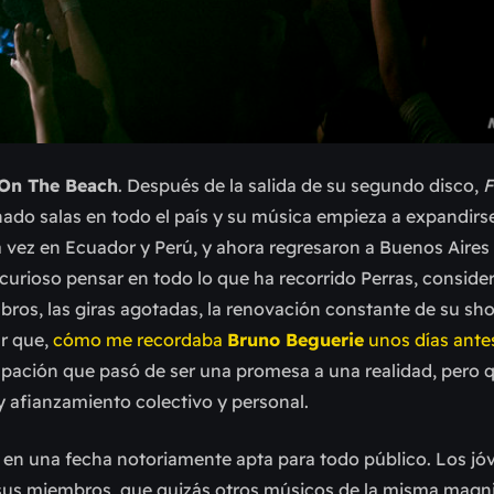
 On The Beach
. Después de la salida de su segundo disco,
F
ado salas en todo el país y su música empieza a expandirse
a vez en Ecuador y Perú, y ahora regresaron a Buenos Aires
curioso pensar en todo lo que ha recorrido Perras, conside
bros, las giras agotadas, la renovación constante de su sho
ar que,
cómo me recordaba
Bruno Beguerie
unos días ante
upación que pasó de ser una promesa a una realidad, pero
 afianzamiento colectivo y personal.
es, en una fecha notoriamente apta para todo público. Los j
a sus miembros, que quizás otros músicos de la misma magn