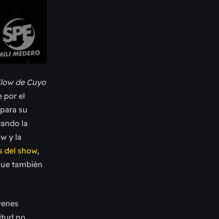
low de Cuyo
 por el
 para su
rando la
w y la
s del show
,
 que también
óvenes
itud no