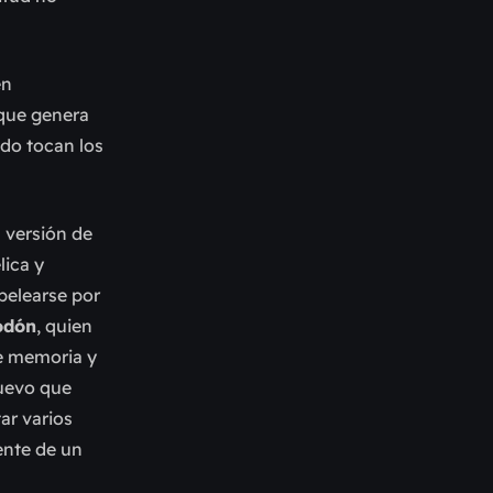
en
 que genera
do tocan los
a versión de
lica y
pelearse por
odón
, quien
de memoria y
nuevo que
ar varios
ente de un