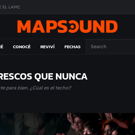
 EL LAMC
A DE ÉPOCA EN FORMA DE DISCO
O ÁLBUM
PAÍS: EL ENSAYO
EÉ
CONOCÉ
REVIVÍ
FECHAS
FRESCOS QUE NUNCA
 para bien. ¿Cúal es el techo?