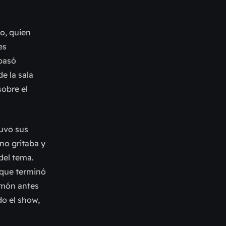
o, quien
es
 pasó
de la sala
sobre el
vo sus
no gritaba y
del tema.
, que terminó
imón antes
do el show,