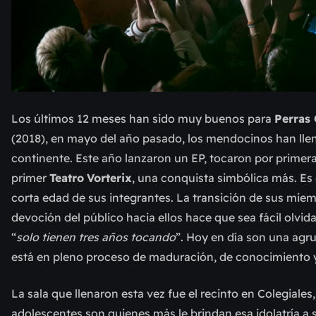
Los últimos 12 meses han sido muy buenos para
Perras
(2018), en mayo del año pasado, los mendocinos han llen
continente. Este año lanzaron un EP, tocaron por primer
primer
Teatro
Vorterix
, una conquista simbólica más. Es 
corta edad de sus integrantes. La transición de sus miem
devoción del público hacia ellos hace que sea fácil olvid
“
solo tienen tres años tocando
”. Hoy en día son una agr
está en pleno proceso de maduración, de conocimiento y
La sala que llenaron esta vez fue el recinto en Colegial
adolescentes son quienes más le brindan esa idolatría 