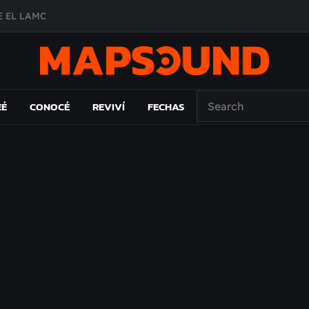
 EL LAMC
A DE ÉPOCA EN FORMA DE DISCO
O ÁLBUM
PAÍS: EL ENSAYO
EÉ
CONOCÉ
REVIVÍ
FECHAS