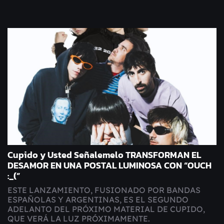
Cupido y Usted Señalemelo TRANSFORMAN EL
DESAMOR EN UNA POSTAL LUMINOSA CON “OUCH
:_(”
ESTE LANZAMIENTO, FUSIONADO POR BANDAS
ESPAÑOLAS Y ARGENTINAS, ES EL SEGUNDO
ADELANTO DEL PRÓXIMO MATERIAL DE CUPIDO,
QUE VERÁ LA LUZ PRÓXIMAMENTE.