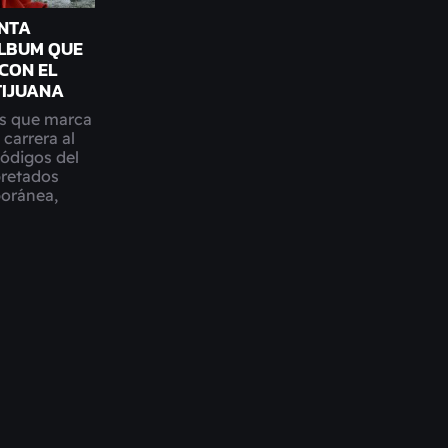
ENTA
ÁLBUM QUE
CON EL
TIJUANA
s que marca
 carrera al
códigos del
pretados
oránea,