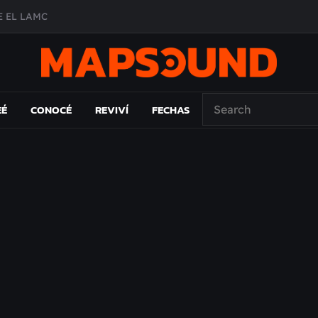
 EL LAMC
A DE ÉPOCA EN FORMA DE DISCO
O ÁLBUM
PAÍS: EL ENSAYO
EÉ
CONOCÉ
REVIVÍ
FECHAS