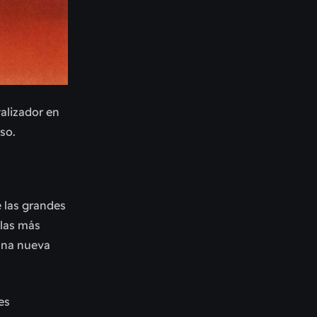
alizador en
eso.
e las grandes
 las más
 una nueva
es