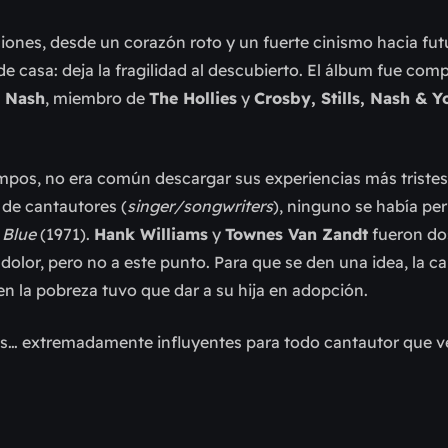
ones, desde un corazón roto y un fuerte cinismo hacia fut
de casa: deja la fragilidad al descubierto. El álbum fue com
 Nash
, miembro de
The Hollies
y
Crosby, Stills, Nash & 
pos, no era común descargar sus experiencias más tristes;
y de cantautores (
singer/songwriters
), ninguno se había per
n
Blue
(1971).
Hank Williams
y
Townes Van Zandt
fueron do
lor, pero no a este punto. Para que se den una idea, la can
en la pobreza tuvo que dar a su hija en adopción.
os… extremadamente influyentes para todo cantautor que v