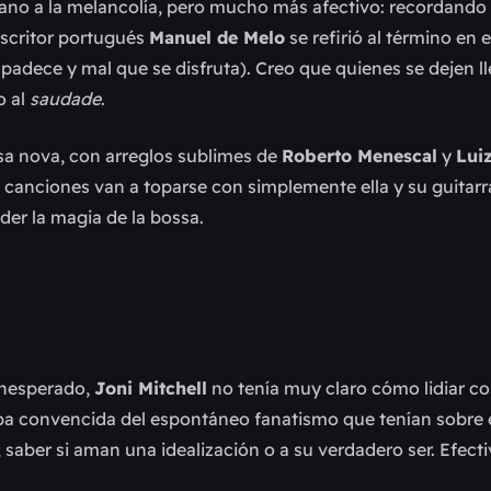
rcano a la melancolía, pero mucho más afectivo: recordando 
scritor portugués
Manuel de Melo
se refirió al término en 
 padece y mal que se disfruta). Creo que quienes se dejen ll
o al
saudade
.
ssa nova, con arreglos sublimes de
Roberto Menescal
y
Lui
 canciones van a toparse con simplemente ella y su guitarr
er la magia de la bossa.
 inesperado,
Joni Mitchell
no tenía muy claro cómo lidiar co
ba convencida del espontáneo fanatismo que tenían sobre e
; saber si aman una idealización o a su verdadero ser. Efect