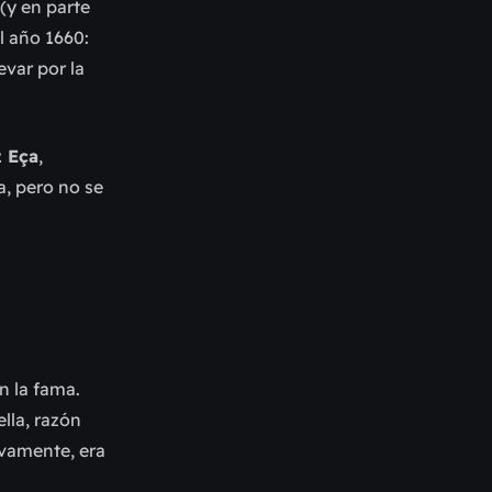
(y en parte
el año 1660:
evar por la
z Eça
,
a, pero no se
n la fama.
lla, razón
ivamente, era