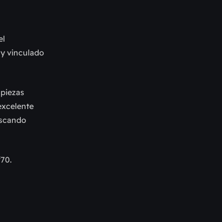
el
uy vinculado
 piezas
 excelente
buscando
‘
70.