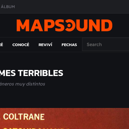
O ÁLBUM
PAÍS: EL ENSAYO
 EL LAMC
A DE ÉPOCA EN FORMA DE DISCO
EÉ
CONOCÉ
REVIVÍ
FECHAS
MMES TERRIBLES
géneros muy distintos