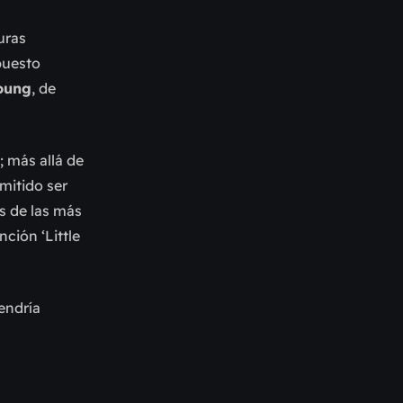
uras
puesto
Young
, de
 más allá de
mitido ser
s de las más
ción ‘Little
endría