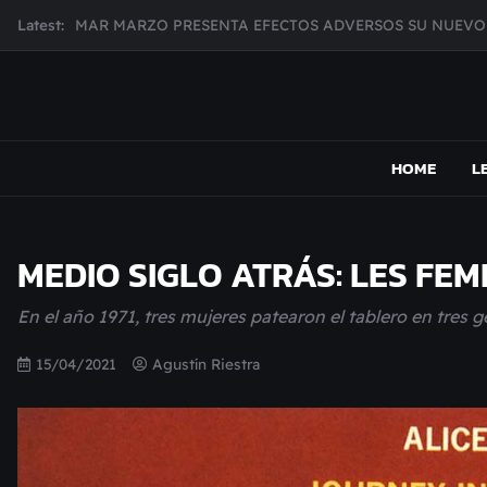
Skip
MAR MARZO PRESENTA EFECTOS ADVERSOS SU NUEV
Latest:
to
Broke Carrey se prepara para salir de gira en HIJO DEL 
content
CHECHI DE MARCOS ANUNCIA SU NUEVO DISCO DESDE
MUJER CEBRA PRESENTA INHIBIDOR, UNA FOTOGRAFÍ
MAPSOUND
Acá viven los shows
JULIANA GATTAS PRESENTA "SOY ASÍ"
HOME
L
MEDIO SIGLO ATRÁS: LES FE
En el año 1971, tres mujeres patearon el tablero en tres 
15/04/2021
Agustín Riestra