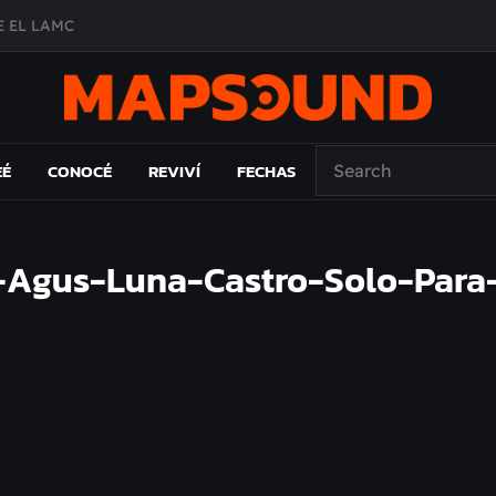
 EL LAMC
A DE ÉPOCA EN FORMA DE DISCO
O ÁLBUM
PAÍS: EL ENSAYO
EÉ
CONOCÉ
REVIVÍ
FECHAS
-Agus-Luna-Castro-Solo-Para