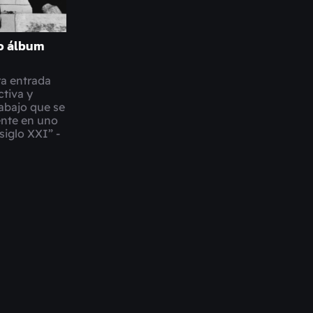
vo álbum
ra entrada
ctiva y
rabajo que se
ente en uno
siglo XXI” -