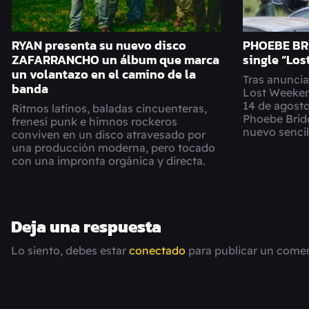
RYAN presenta su nuevo disco
PHOEBE BR
ZAFARRANCHO un álbum que marca
single “Los
un volantazo en el camino de la
Tras anuncia
banda
Lost Weeken
14 de agost
Ritmos latinos, baladas cincuenteras,
Phoebe Brid
frenesí punk e himnos rockeros
nuevo sencil
conviven en un disco atravesado por
una producción moderna, pero tocado
con una impronta orgánica y directa.
Deja una respuesta
Lo siento, debes estar
conectado
para publicar un comen