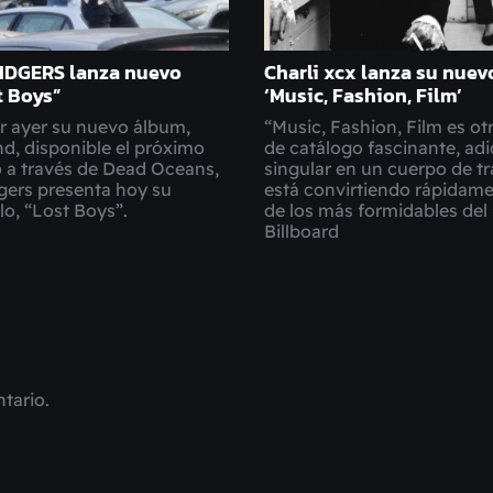
IDGERS lanza nuevo
Charli xcx lanza su nue
t Boys”
‘Music, Fashion, Film’
r ayer su nuevo álbum,
“Music, Fashion, Film es ot
d, disponible el próximo
de catálogo fascinante, adi
o a través de Dead Oceans,
singular en un cuerpo de t
gers presenta hoy su
está convirtiendo rápidam
lo, “Lost Boys”.
de los más formidables del 
Billboard
tario.