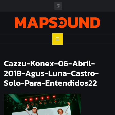
Skip
to
content
MAPSOUND
Acá viven los shows
Cazzu-Konex-06-Abril-
2018-Agus-Luna-Castro-
Solo-Para-Entendidos22