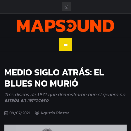
Skip
to
content
MAPSOUND
Acá viven los shows
MEDIO SIGLO ATRÁS: EL
BLUES NO MURIÓ
Tres discos de 1971 que demostraron que el género no
estaba en retroceso
08/07/2021
Agustín Riestra