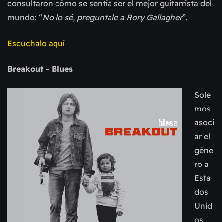
consultaron cómo se sentía ser el mejor guitarrista del
mundo: “
No lo sé, preguntale a Rory Gallagher
”.
Escuchalo aquí
Breakout - Blues
Sole
mos
asoci
ar el
géne
ro a
Esta
dos
Unid
os,