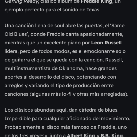
Getting Ready
, clásico álbum de
Freddie King
, un
ejemplo perfecto para el sonido de Texas.
Una canción llena de soul abre las puertas, el ‘Same
Old Blues’, donde Freddie canta apasionadamente,
mientras que un excelente piano por
Leon Russell
lidera, pero de todos modos, es el emocionante solo
de guitarra el que se queda con la canción. Russell,
multiinstrumentista de Oklahoma, hace grandes
aportes al desarrollo del disco, potenciando con
arreglos y variando el tipo de producción entre
canciones (algunas más lo-fi y otras más arregladas).
Los clásicos abundan aquí, dan cátedra de blues.
Imperdible para cualquier aficionado del movimiento.
Probablemente el disco más famoso de Freddie, uno
de los tres «reyes», junto a
Albert King
y
B.B. King
.