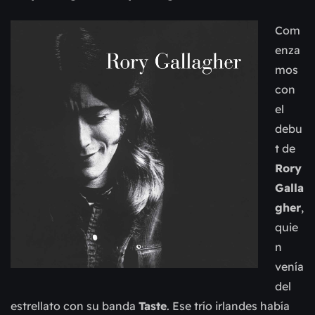
Com
enza
mos
con
el
debu
t de
Rory
Galla
gher
,
quie
n
venía
del
estrellato con su banda
Taste
. Ese trío irlandes había