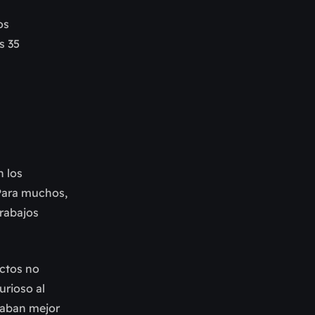
os
s 35
n los
Para muchos,
trabajos
ectos no
urioso al
naban mejor