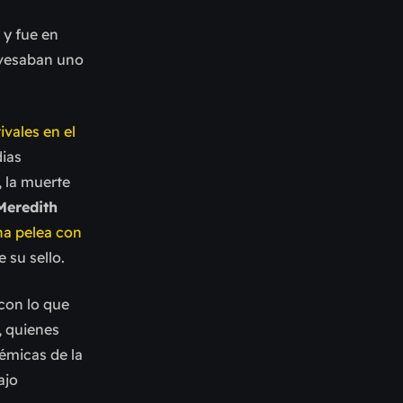
 y fue en
avesaban uno
vales en el
dias
, la muerte
Meredith
na pelea con
e su sello.
con lo que
, quienes
lémicas de la
ajo