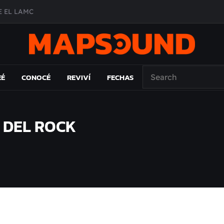
A DE ÉPOCA EN FORMA DE DISCO
O ÁLBUM
PAÍS: EL ENSAYO
EÉ
CONOCÉ
REVIVÍ
FECHAS
E DEL ROCK