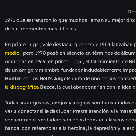
Ro
1971 que estrenaron lo que muchos llaman su mejor dis
de sus momentos más difíciles.
En primer lugar, vale destacar que desde 1964 lanzaban 
medio
, pero 1970 pasó en silencio en términos de álbume
ocurridas en 1969, en primer lugar, el fallecimiento de
Br
de un amigo y miembro fundador indudablemente impactó
Hunter
por los
Hell’s Angels
durante uno de sus concier
la discográfica
Decca
, la cual abandonarían con la idea d
Todas las angustias, enojos y alegrías son transmitidas
vas a conectar si le das lugar. Presta atención a la marav
encuentran el verdadero sonido «stone» en clásicos como 
banda, con referencias a la heroína, la depresión y la es