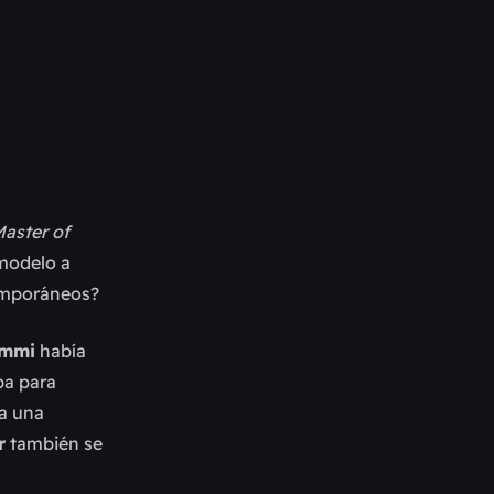
aster of
 modelo a
temporáneos?
ommi
había
ba para
ba una
r
también se