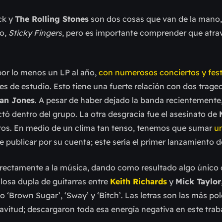
ck y
The Rolling Stones
son dos cosas que van de la mano,
co,
Sticky Fingers
, pero es importante comprender que atr
por lo menos un LP al año,
con numerosos conciertos y festi
s de estudio. Esto tiene una fuerte relación con dos trage
ian Jones
. A pesar de haber dejado la banda recientemente
 dentro del grupo. La otra desgracia fue el asesinato de
tos. En medio de un clima tan tenso, tenemos que sumar
u
e publicar por su cuenta; este sería el primer lanzamiento d
 directamente a la música, dando como resultado algo único 
illosa dupla de guitarras entre
Keith Richards
y
Mick Taylor
‘Brown Sugar’, ‘Sway’ y ‘Bitch’. Las letras son las más po
clavitud; descargaron toda esa energía negativa en este trab