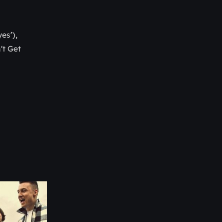
es’),
't Get