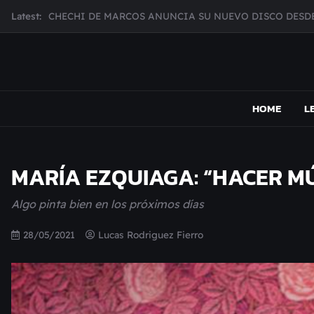
Skip
Latest:
MUJER CEBRA PRESENTA INHIBIDOR, UNA FOTOGRAFÍ
to
JULIANA GATTAS PRESENTA "SOY ASÍ"
content
MAR MARZO PRESENTA EFECTOS ADVERSOS SU NUEV
Broke Carrey se prepara para salir de gira en HIJO DEL 
MAPSOUND
Acá viven los shows
CHECHI DE MARCOS ANUNCIA SU NUEVO DISCO DESDE
HOME
L
MARÍA EZQUIAGA: “HACER MÚ
Algo pinta bien en los próximos días
28/05/2021
Lucas Rodriguez Fierro