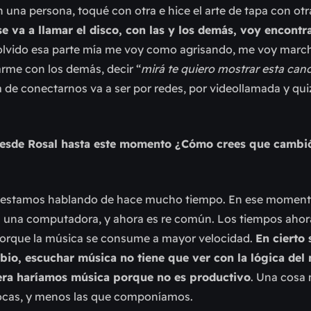
 una persona, toqué con otra e hice el arte de tapa con otr
e va a llamar el disco, con las y los demás, voy encont
olvido esa parte mía me voy como agrisando, me voy marc
rme con los demás, decir “
mirá te quiero mostrar esta canc
a de conectarnos va a ser por redes, por videollamada y qui
 desde Rosal hasta este momento ¿Cómo crees que cambió
003, estamos hablando de hace mucho tiempo. En ese mome
en una computadora, y ahora es re común. Los tiempos aho
porque la música se consume a mayor velocidad.
En cierto 
bio, escuchar música no tiene que ver con la lógica del
uiera haríamos música porque no es productivo
. Una cosa
ocas, y menos las que componíamos.