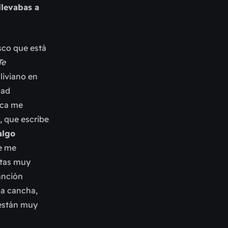
llevabas a
isco que está
Te
liviano en
dad
nca me
, que escribe
algo
e me
stas muy
anción
la cancha,
 están muy