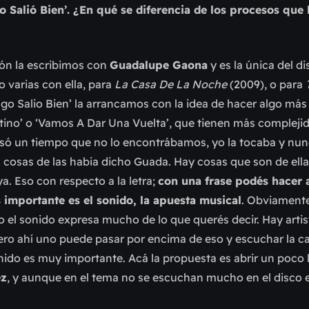
Salió Bien’. ¿En qué se diferencia de los procesos que 
ión la escribimos con
Guadalupe Gaona
y es la única del d
 varias con ella, para
La Casa De La Noche
(2009), o para
lgo Salio Bien’ la arrancamos con la idea de hacer algo más 
ino’ o ‘Vamos A Dar Una Vuelta’, que tienen más compleji
asó un tiempo que no lo encontrábamos, yo la tocaba y nu
 cosas de las habia dicho Guada. Hay cosas que son de ella
. Eso con respecto a la letra;
con una frase podés hacer 
 importante es el sonido, la apuesta musical
. Obviament
ero el sonido expresa mucho de lo que querés decir. Hay arti
ero ahí uno puede pasar por encima de eso y escuchar la c
sonido es muy importante. Acá la propuesta es abrir un poco 
ez
, y aunque en el tema no se escuchan mucho en el disco