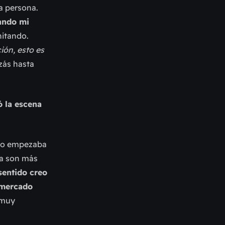
a persona.
rando mi
hitando.
ión, esto es
zás hasta
 la escena
nto empezaba
ra son más
sentido creo
 mercado
 muy