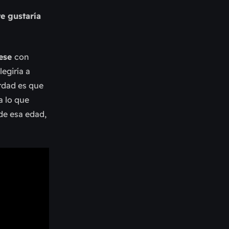
e gustaría
ese
con
egiría a
erdad es que
a lo que
de esa edad,