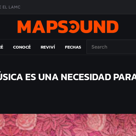
A DE ÉPOCA EN FORMA DE DISCO
O ÁLBUM
PAÍS: EL ENSAYO
 EL LAMC
EÉ
CONOCÉ
REVIVÍ
FECHAS
SICA ES UNA NECESIDAD PARA