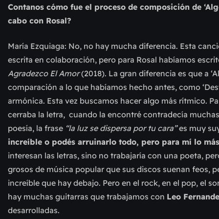
Contanos cómo fue el proceso de composición de ‘Algo 
cabo con Rosal?
María Ezquiaga: No, no hay mucha diferencia. Esta canc
escrita en colaboración, pero para Rosal habíamos escrito
Agradezco El Amor
(2018). La gran diferencia es que a ‘A
comparación a lo que habíamos hecho antes, como ‘Dest
armónica. Esta vez buscamos hacer algo más rítmico. P
cerraba la letra, cuando la encontré contradecía muchas
poesía, la frase
“la luz se dispersa por tu cara”
es muy suya
increíble o podés arruinarlo todo, pero para mí lo más
interesan las letras, sino no trabajaría con una poeta, p
grosos de música popular que sus discos suenan feos, p
increíble que hay debajo. Pero en el rock, en el pop, el 
hay muchas guitarras que trabajamos con
Leo Fernand
desarrolladas.