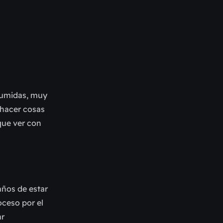
esumidas, muy
 hacer cosas
 que ver con
años de estar
ceso por el
ar