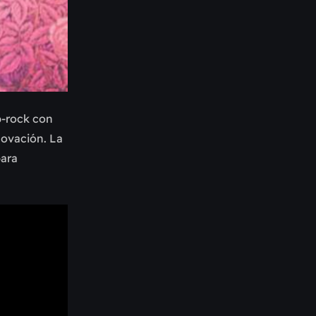
p-rock con
novación. La
ara