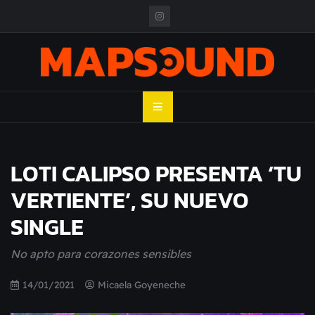
Skip
to
content
MAPSOUND
Acá viven los shows
LOTI CALIPSO PRESENTA ‘TU
VERTIENTE’, SU NUEVO
SINGLE
No apto para corazones sensibles
14/01/2021
Micaela Goyeneche