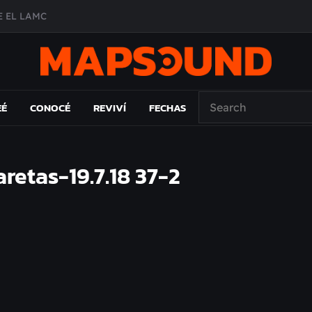
 EL LAMC
A DE ÉPOCA EN FORMA DE DISCO
O ÁLBUM
PAÍS: EL ENSAYO
EÉ
CONOCÉ
REVIVÍ
FECHAS
etas-19.7.18 37-2