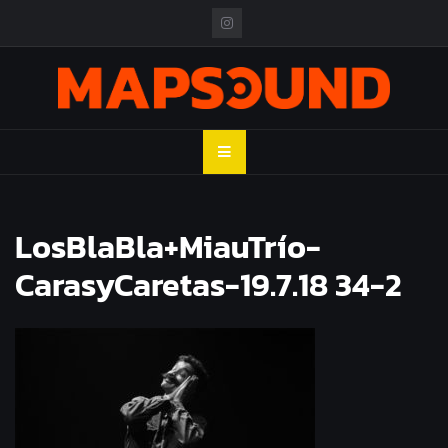
Skip
to
content
MAPSOUND
Acá viven los shows
LosBlaBla+MiauTrío-
CarasyCaretas-19.7.18 34-2