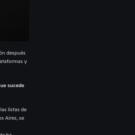
ión después
lataformas y
que sucede
as listas de
s Aires, se
nte ha