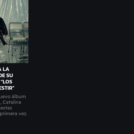
A LA
DE SU
“LOS
ESTIR”
nuevo álbum
, Catalina
 estas
primera vez.