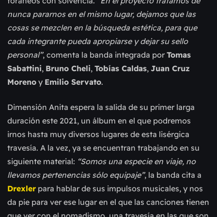
foráneos con solvencia.
“En el proyecto tratamos de
nunca pararnos en el mismo lugar, dejamos que las
cosas se mezclen en la búsqueda estética, para que
cada integrante pueda apropiarse y dejar su sello
personal”
, comenta la banda integrada por
Tomas
Sabattini
,
Bruno Cheli
,
Tobías Caldas
,
Juan Cruz
Moreno
y
Emilio Servato
.
Dimensión Anita espera la salida de su primer larga
duración este 2021, un álbum en el que podremos
irnos hasta muy diversos lugares de esta lisérgica
travesía. A la vez, ya se encuentran trabajando en su
siguiente material:
“Somos una especie en viaje, no
llevamos pertenencias sólo equipaje”
, la banda cita a
Drexler
para hablar de sus impulsos musicales, y nos
da pie para ver ese lugar en el que las canciones tienen
que ver con el nomadismo, una travesía en las que son